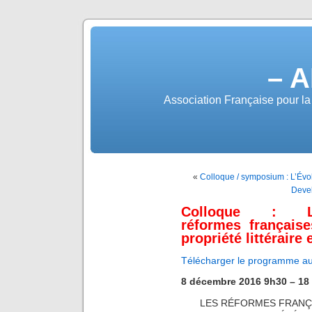
– A
Association Française pour la 
«
Colloque / symposium : L’Évol
Deve
Colloque : L
réformes français
propriété littéraire 
Télécharger le programme a
8 décembre 2016 9h30 – 18
LES RÉFORMES FRANÇ