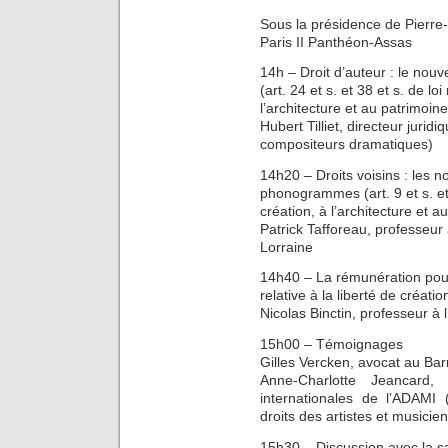
Sous la présidence de Pierre-Y
Paris II Panthéon-Assas
14h – Droit d’auteur : le nou
(art. 24 et s. et 38 et s. de loi r
l’architecture et au patrimoine
Hubert Tilliet, directeur jurid
compositeurs dramatiques)
14h20 – Droits voisins : les n
phonogrammes (art. 9 et s. et 13
création, à l’architecture et 
Patrick Tafforeau, professeur a
Lorraine
14h40 – La rémunération pour 
relative à la liberté de créat
Nicolas Binctin, professeur à l
15h00 – Témoignages
Gilles Vercken, avocat au Bar
Anne-Charlotte Jeancard, 
internationales de l’ADAMI (S
droits des artistes et musicien
15h30 – Discussion avec la s